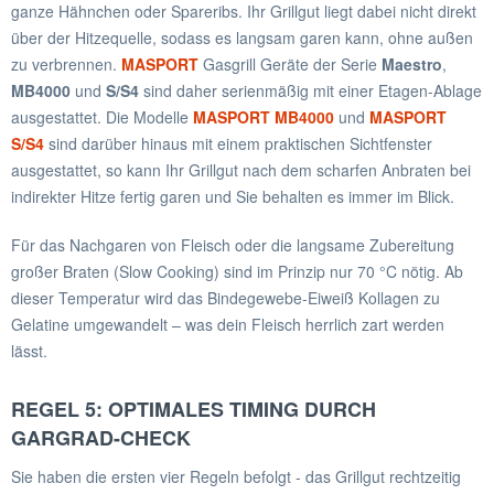
ganze Hähnchen oder Spareribs. Ihr Grillgut liegt dabei nicht direkt
über der Hitzequelle, sodass es langsam garen kann, ohne außen
zu verbrennen.
MASPORT
Gasgrill Geräte der Serie
Maestro
,
MB4000
und
S/S4
sind daher serienmäßig mit einer Etagen-Ablage
ausgestattet. Die Modelle
MASPORT MB4000
und
MASPORT
S/S4
sind darüber hinaus mit einem praktischen Sichtfenster
ausgestattet, so kann Ihr Grillgut nach dem scharfen Anbraten bei
indirekter Hitze fertig garen und Sie behalten es immer im Blick.
Für das Nachgaren von Fleisch oder die langsame Zubereitung
großer Braten (Slow Cooking) sind im Prinzip nur 70 °C nötig. Ab
dieser Temperatur wird das Bindegewebe-Eiweiß Kollagen zu
Gelatine umgewandelt – was dein Fleisch herrlich zart werden
lässt.
REGEL 5: OPTIMALES TIMING DURCH
GARGRAD-CHECK
Sie haben die ersten vier Regeln befolgt - das Grillgut rechtzeitig