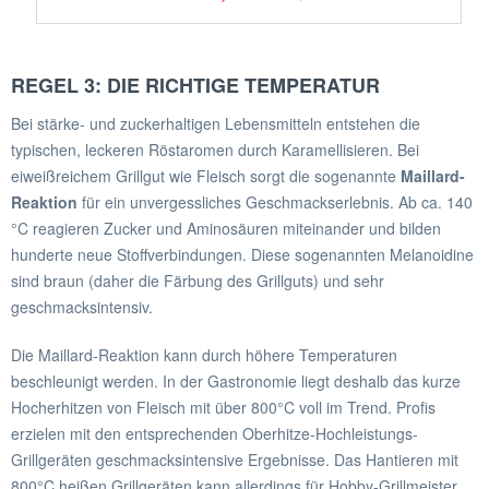
REGEL 3: DIE RICHTIGE TEMPERATUR
Bei stärke- und zuckerhaltigen Lebensmitteln entstehen die
typischen, leckeren Röstaromen durch Karamellisieren. Bei
eiweißreichem Grillgut wie Fleisch sorgt die sogenannte
Maillard-
Reaktion
für ein unvergessliches Geschmackserlebnis. Ab ca. 140
°C reagieren Zucker und Aminosäuren miteinander und bilden
hunderte neue Stoffverbindungen. Diese sogenannten Melanoidine
sind braun (daher die Färbung des Grillguts) und sehr
geschmacksintensiv.
Die Maillard-Reaktion kann durch höhere Temperaturen
beschleunigt werden. In der Gastronomie liegt deshalb das kurze
Hocherhitzen von Fleisch mit über 800°C voll im Trend. Profis
erzielen mit den entsprechenden Oberhitze-Hochleistungs-
Grillgeräten geschmacksintensive Ergebnisse. Das Hantieren mit
800°C heißen Grillgeräten kann allerdings für Hobby-Grillmeister