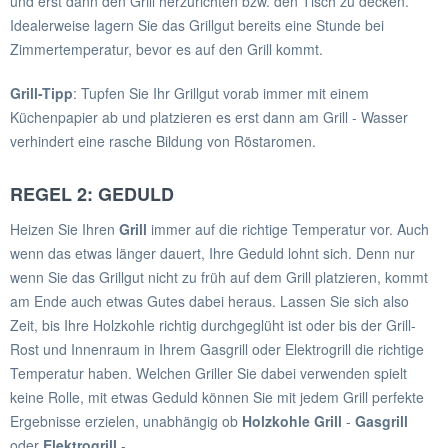
und erst dann den Grill herzurichten bzw. den Tisch zu decken.
Idealerweise lagern Sie das Grillgut bereits eine Stunde bei
Zimmertemperatur, bevor es auf den Grill kommt.
Grill-Tipp
: Tupfen Sie Ihr Grillgut vorab immer mit einem
Küchenpapier ab und platzieren es erst dann am Grill - Wasser
verhindert eine rasche Bildung von Röstaromen.
REGEL 2: GEDULD
Heizen Sie Ihren
Grill
immer auf die richtige Temperatur vor. Auch
wenn das etwas länger dauert, Ihre Geduld lohnt sich. Denn nur
wenn Sie das Grillgut nicht zu früh auf dem Grill platzieren, kommt
am Ende auch etwas Gutes dabei heraus. Lassen Sie sich also
Zeit, bis Ihre Holzkohle richtig durchgeglüht ist oder bis der Grill-
Rost und Innenraum in Ihrem Gasgrill oder Elektrogrill die richtige
Temperatur haben. Welchen Griller Sie dabei verwenden spielt
keine Rolle, mit etwas Geduld können Sie mit jedem Grill perfekte
Ergebnisse erzielen, unabhängig ob
Holzkohle Grill
-
Gasgrill
oder
Elektrogrill
-