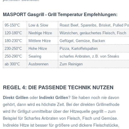
MASPORT Gasgrill
-
Grill Temperatur Empfehlungen
:
95-150°C
Low & Slow
Roast Beef, Spareribs, Brisket, Pulled Po
120-180°C
Niedrige Hitze
Würstchen, geräuchertes Fleisch, Fisch
180-230°C
Mittlere Hitze
Geflügel, Gemüse, Backen
230-250°C
Hohe Hitze
Pizza, Kartoffelspalten
250-290°C
Searing
scharfes Anbraten, z.B. von Steaks
ab 300°C
Ausbrennen
Zum Reinigen
REGEL 4: DIE PASSENDE TECHNIK NUTZEN
Direkt Grillen
oder
Indirekt Grillen
? Sie haben noch nie davon
gehört, dann wird es höchste Zeit. Bei der direkten Grillmethode
wird Ihr Grillgut unmittelbar über der Hitzequelle gegrillt – zum
Beispiel für Scharfes Anbraten von Fleisch, Fisch und Gemüse.
Indirekte Hitze ist besser für größere und dickere Fleischstücke,