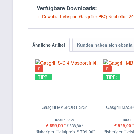
Verfügbare Downloads:
Download Masport Gasgriller BBQ Neuheiten 2
Ähnliche Artikel
Kunden haben sich ebenfal
TIPP!
TIPP!
Gasgrill MASPORT S/S4
Gasgrill MA
Inhalt
1 Stück
Inhalt
1
€ 699,00 *
€ 529,00 *
€ 838,80 *
Bisheriger Tiefstpreis € 799,90*
Bisheriger Tiefs