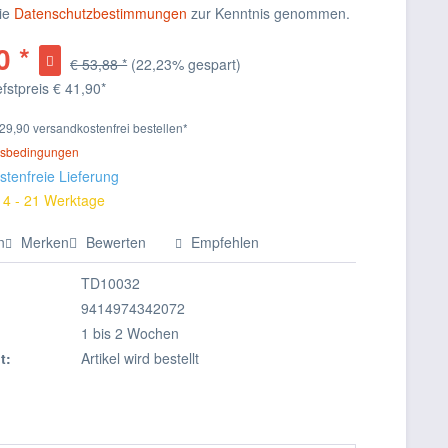
die
Datenschutzbestimmungen
zur Kenntnis genommen.
0 *
€ 53,88 *
(22,23% gespart)
efstpreis
€ 41,90*
b 29,90 versandkostenfrei bestellen*
ngsbedingungen
tenfreie Lieferung
 14 - 21 Werktage
n
Merken
Bewerten
Empfehlen
TD10032
9414974342072
1 bis 2 Wochen
t:
Artikel wird bestellt