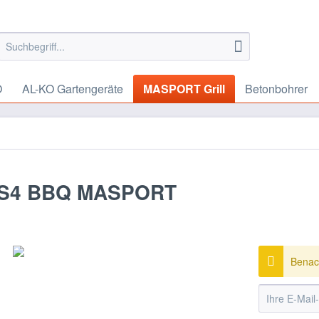
O
AL-KO Gartengeräte
MASPORT Grill
Betonbohrer
S/S4 BBQ MASPORT
Benach