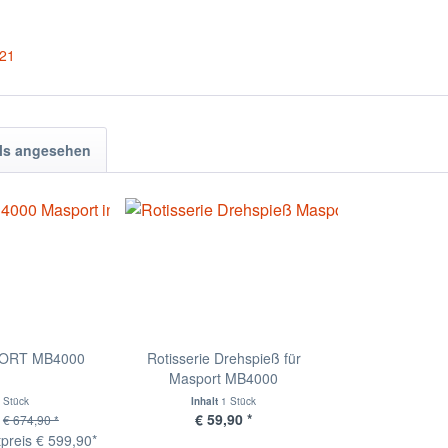
021
ls angesehen
SPORT MB4000
Rotisserie Drehspieß für
Masport MB4000
 Stück
Inhalt
1 Stück
€ 59,90 *
€ 674,90 *
tpreis € 599,90*