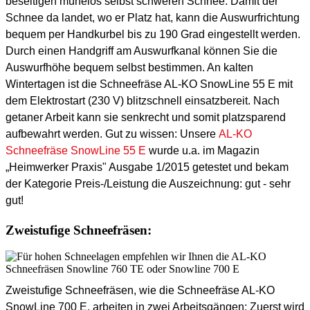
beseitigen mühelos selbst schweren Schnee. Damit der
Schnee da landet, wo er Platz hat, kann die Auswurfrichtung
bequem per Handkurbel bis zu 190 Grad eingestellt werden.
Durch einen Handgriff am Auswurfkanal können Sie die
Auswurfhöhe bequem selbst bestimmen. An kalten
Wintertagen ist die Schneefräse AL-KO SnowLine 55 E mit
dem Elektrostart (230 V) blitzschnell einsatzbereit. Nach
getaner Arbeit kann sie senkrecht und somit platzsparend
aufbewahrt werden. Gut zu wissen: Unsere
AL-KO
Schneefräse SnowLine 55 E
wurde u.a. im Magazin
„Heimwerker Praxis" Ausgabe 1/2015 getestet und bekam
der Kategorie Preis-/Leistung die Auszeichnung: gut - sehr
gut!
Zweistufige Schneefräsen:
Zweistufige Schneefräsen, wie die Schneefräse AL-KO
SnowLine 700 E, arbeiten in zwei Arbeitsgängen: Zuerst wird